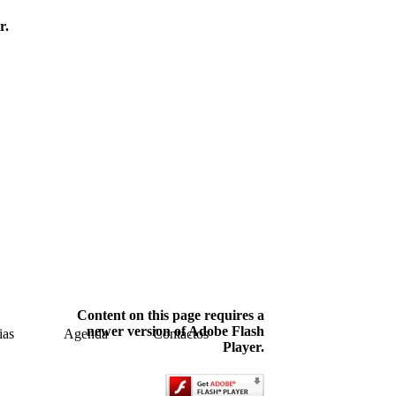
r.
Content on this page requires a
newer version of Adobe Flash
ias
Agenda
Contactos
Player.